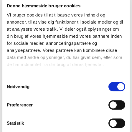
Denne hjemmeside bruger cookies
Hvor lang tid gemmer vi dine
oplysninger?
Vi bruger cookies til at tilpasse vores indhold og
annoncer, til at vise dig funktioner til sociale medier og til
Personoplysningerne bliver registret hos Toscana Vacanze
at analysere vores trafik. Vi deler også oplysninger om
Aps og opbevares i fem år. Derefter slettes
din brug af vores hjemmeside med vores partnere inden
oplysningerne med mindre der efter denne periode
for sociale medier, annonceringspartnere og
fortsat består et aktivt kundeforhold, hvor det kan være i
analysepartnere. Vores partnere kan kombinere disse
kundens interesse, at Toscana Vacanze Aps har kendskab
data med andre oplysninger, du har givet dem, eller som
til og benytter de pågældende oplysninger, eller såfremt
de har indsamlet fra din brug af deres tjenester.
at kunden har givet samtykke til at oplysningerne må
opbevares længere
Samtykkevalg
Nødvendig
Dine rettigheder til at gøre indsigelse
Som registreret hos Toscana Vacanze Aps har man altid
ret til
Præferencer
at gøre indsigelse mod registreringen
at få indsigt i hvilke oplysninger, der er registreret.
Statistik
at få oplysninger rettet, hvis de er forkerte eller