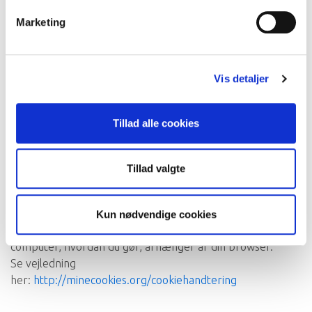
ufuldstændige
Marketing
at få oplysningerne slettet
at få oplysninger overført til tredjepart
(Dataportabililitet)
Vis detaljer
Henvendelse i forbindelse hermed rettes til os via e-
mail
info@toscana-vacanze.dk
Tillad alle cookies
Cookies
Tillad valgte
På vores website anvender vi cookies for at optimere
websitet og funktionaliteten med henblik på gøre besøget
for dig så enkelt og nemt som muligt
Kun nødvendige cookies
Du kan til enhver tid undgå cookies eller slette dem fra din
computer, hvordan du gør, afhænger af din browser.
Se vejledning
her:
http://minecookies.org/cookiehandtering