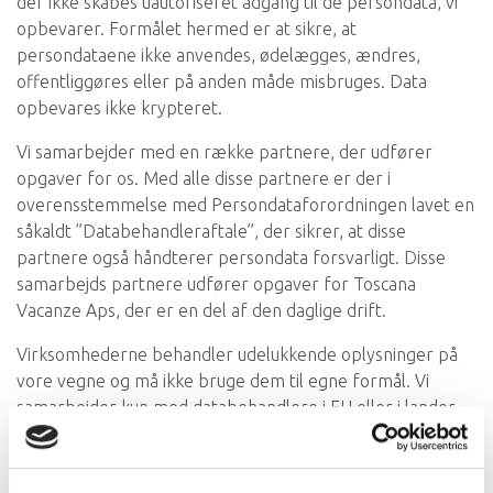
der ikke skabes uautoriseret adgang til de persondata, vi
opbevarer. Formålet hermed er at sikre, at
persondataene ikke anvendes, ødelægges, ændres,
offentliggøres eller på anden måde misbruges. Data
opbevares ikke krypteret.
Vi samarbejder med en række partnere, der udfører
opgaver for os. Med alle disse partnere er der i
overensstemmelse med Persondataforordningen lavet en
såkaldt ”Databehandleraftale”, der sikrer, at disse
partnere også håndterer persondata forsvarligt. Disse
samarbejds partnere udfører opgaver for Toscana
Vacanze Aps, der er en del af den daglige drift.
Virksomhederne behandler udelukkende oplysninger på
vore vegne og må ikke bruge dem til egne formål. Vi
samarbejder kun med databehandlere i EU eller i lander,
der kan give dine oplysninger tilstrækkelig beskyttelse.