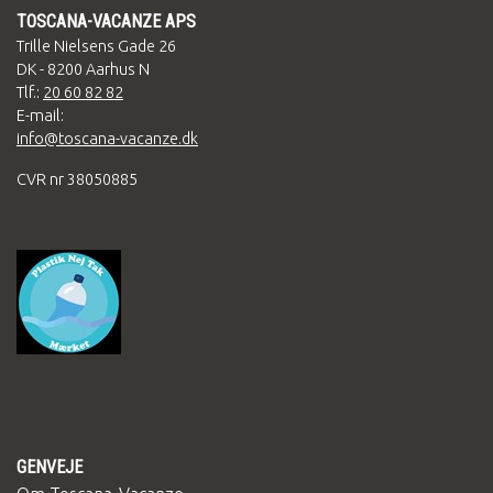
TOSCANA-VACANZE APS
Trille Nielsens Gade 26
DK - 8200 Aarhus N
Tlf.:
20 60 82 82
E-mail:
info@toscana-vacanze.dk
CVR nr 38050885
GENVEJE