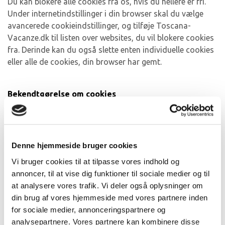
Du kan blokere alle cookies fra os, hvis du hellere er fri.
Under internetindstillinger i din browser skal du vælge
avancerede cookieindstillinger, og tilføje Toscana-
Vacanze.dk til listen over websites, du vil blokere cookies
fra. Derinde kan du også slette enten individuelle cookies
eller alle de cookies, din browser har gemt.
Bekendtgørelse om cookies
Alle europæiske hjemmesider er forpligtet til at informere
om, hvilke cookies, der afsættes på brugerens udstyr.
For danske hjemmesiders vedkommende følger af
Denne hjemmeside bruger cookies
Bekendtgørelse nr. 1148 af 09/12/2011, der er udstedt i
Vi bruger cookies til at tilpasse vores indhold og
medfør af § 9 og § 81, stk. 2, i lov nr. 169 af 3. marts 2011
annoncer, til at vise dig funktioner til sociale medier og til
om elektroniske kommunikationsnet og -tjenester.
at analysere vores trafik. Vi deler også oplysninger om
Bekendtgørelsen implementerer således artikel 5, stk. 3 i
din brug af vores hjemmeside med vores partnere inden
e-databeskyttelsesdirektiv, direktiv 2002/58/EF, som
for sociale medier, annonceringspartnere og
ændret ved direktiv 2009/136/EF.
analysepartnere. Vores partnere kan kombinere disse