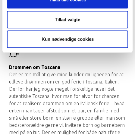
Lige siden grundlæggelse af Toscana Vacanze tilbage i
Tillad valgte
1999 har fokus været at finde gode, autentiske
ferieboliger til vores gæster.
Kun nødvendige cookies
Mit løfte til dig som kunde er derfor:
”Jeg lejer kun
ferieboliger ud, jeg selv har lyst til at holde ferie
i…!”
Drømmen om Toscana
Det er mit mål at give mine kunder muligheden for at
udleve drømmen om en god ferie i Toscana, Italien.
Derfor har jeg nogle meget forskellige huse i det
autentiske Toscana, hvor man for alvor for chancen
for at realisere drømmen om en Italiensk ferie – hvad
enten man tager afsted som et par, en familie med
små eller store børn, en større gruppe eller man som
bedsteforældre gerne vil invitere børn og børnebørn
med på en tur. Der er mulighed for både naturferie