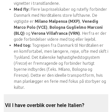
vignetter i transitlandene.
Med fly:
Flere lavprisselskaber og rutefly forbinder
Danmark med Norditaliens store lufthavne. De
vigtigste er
Milano Malpensa (MXP)
,
Venedig
Marco Polo (VCE)
,
Bologna Guglielmo Marconi
(BLQ)
og
Verona Villafranca (VRN)
. Herfra er der
gode forbindelser videre med tog eller lejebil.
Med tog:
Togrejsen fra Danmark til Norditalien er
en komfortabel, men længere, rejse, ofte med skift i
Tyskland. Det italienske højhastighedstogsystem
(
Frecce
) er fremragende og forbinder hurtigt
byerne indbyrdes (f.eks. Milano, Bologna og
Firenze). Dette er den ideelle transportform, hvis
man planlægger en ferie med fokus på storbyer og
kultur.
Vil I have overblik over hele Italien?