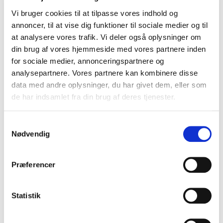
Vi bruger cookies til at tilpasse vores indhold og
annoncer, til at vise dig funktioner til sociale medier og til
De største attraktioner i
at analysere vores trafik. Vi deler også oplysninger om
Norditalien
din brug af vores hjemmeside med vores partnere inden
for sociale medier, annonceringspartnere og
analysepartnere. Vores partnere kan kombinere disse
Ud over de ikoniske byer er Norditalien rig på naturskønne
data med andre oplysninger, du har givet dem, eller som
og historiske vidundere.
de har indsamlet fra din brug af deres tjenester.
Cinque Terre i Ligurien, med sine fem pastelfarvede
landsbyer klistret til klipperne over Middelhavet, er
Samtykkevalg
et UNESCO-verdensarvsmål og et must-see for
Nødvendig
enhver rejsende.
Gardasøen byder på maleriske byer som Sirmione
og Riva del Garda, der inviterer til sejlads og
Præferencer
afslapning.
De eventyrlige Dolomitter er ikke blot en magnet
Statistik
for skiløbere, men også for vandrere, der ønsker at
opleve de alpine enge og skarpe bjergkamme.