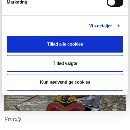
Venedig er altid et besøg værd
Marketing
Endelig er Arena di Verona et storslået, velbevaret
romersk amfiteater, der stadig bruges til
operafester om sommeren
Vis detaljer
Tillad alle cookies
Tillad valgte
Kun nødvendige cookies
Venedig