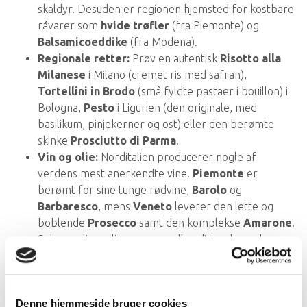
skaldyr. Desuden er regionen hjemsted for kostbare
råvarer som
hvide trøfler
(fra Piemonte) og
Balsamicoeddike
(fra Modena).
Regionale retter:
Prøv en autentisk
Risotto alla
Milanese
i Milano (cremet ris med safran),
Tortellini in Brodo
(små fyldte pastaer i bouillon) i
Bologna,
Pesto
i Ligurien (den originale, med
basilikum, pinjekerner og ost) eller den berømte
skinke
Prosciutto di Parma
.
Vin og olie:
Norditalien producerer nogle af
verdens mest anerkendte vine.
Piemonte
er
berømt for sine tunge rødvine,
Barolo
og
Barbaresco
, mens
Veneto
leverer den lette og
boblende
Prosecco
samt den komplekse
Amarone
.
Selvom olivenolie er mere udbredt i syd, produceres
der fremragende, mild olie omkring Gardasøen.
Denne hjemmeside bruger cookies