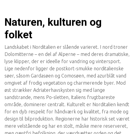
Naturen, kulturen og
folket
Landskabet i Norditalien er slående varieret. I nord troner
Dolomitterne – en del af Alperne – med deres dramatiske,
lyse klipper, der er ideelle for vandring og vintersport.
Lige nedenfor ligger de postkort-smukke norditalienske
søer, såsom Gardasøen og Comosøen, med azurblåt vand
omgivet af frodig vegetation og charmerende byer. Mod
øst strækker Adriaterhavskysten sig med lange
sandstrande, mens Po-sletten, Italiens frugtbareste
område, dominerer centralt. Kulturelt er Norditalien kendt
for en dyb respekt for håndværk og kvalitet, fra mode og
design til bilproduktion. Regionerne har historisk set været
mere velstående og har en stolt, måske mere reserveret,
men gæstfri befolkning, der værdsætter orden og det