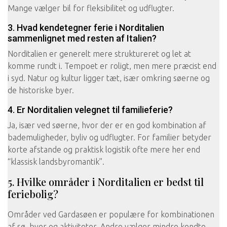
Mange vælger bil for fleksibilitet og udflugter.
3. Hvad kendetegner ferie i Norditalien
sammenlignet med resten af Italien?
Norditalien er generelt mere struktureret og let at
komme rundt i. Tempoet er roligt, men mere præcist end
i syd. Natur og kultur ligger tæt, især omkring søerne og
de historiske byer.
4. Er Norditalien velegnet til familieferie?
Ja, især ved søerne, hvor der er en god kombination af
bademuligheder, byliv og udflugter. For familier betyder
korte afstande og praktisk logistik ofte mere her end
“klassisk landsbyromantik”.
5. Hvilke områder i Norditalien er bedst til
feriebolig?
Områder ved Gardasøen er populære for kombinationen
af sø, byer og aktiviteter. Andre vælger mindre kendte