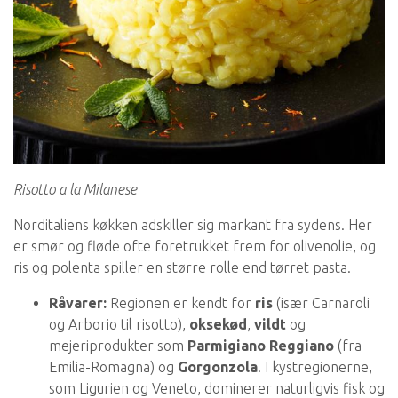
Risotto a la Milanese
Norditaliens køkken adskiller sig markant fra sydens. Her
er smør og fløde ofte foretrukket frem for olivenolie, og
ris og polenta spiller en større rolle end tørret pasta.
Råvarer:
Regionen er kendt for
ris
(især Carnaroli
og Arborio til risotto),
oksekød
,
vildt
og
mejeriprodukter som
Parmigiano Reggiano
(fra
Emilia-Romagna) og
Gorgonzola
. I kystregionerne,
som Ligurien og Veneto, dominerer naturligvis fisk og