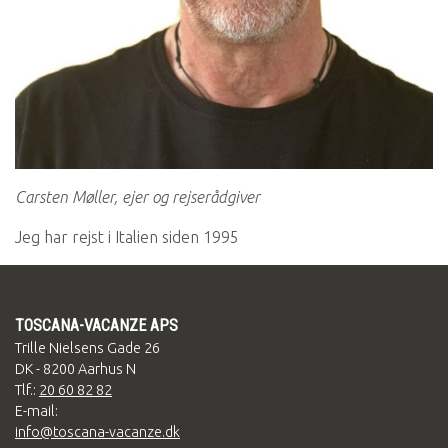
Carsten Møller, ejer og rejserådgiver
Jeg har rejst i Italien siden 1995
TOSCANA-VACANZE APS
Trille Nielsens Gade 26
DK - 8200 Aarhus N
Tlf.:
20 60 82 82
E-mail:
info@toscana-vacanze.dk