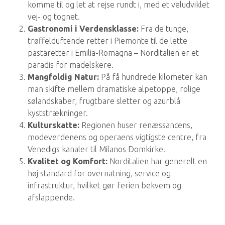
komme til og let at rejse rundt i, med et veludviklet
vej- og tognet.
Gastronomi i Verdensklasse:
Fra de tunge,
trøffelduftende retter i Piemonte til de lette
pastaretter i Emilia-Romagna – Norditalien er et
paradis for madelskere.
Mangfoldig Natur:
På få hundrede kilometer kan
man skifte mellem dramatiske alpetoppe, rolige
sølandskaber, frugtbare sletter og azurblå
kyststrækninger.
Kulturskatte:
Regionen huser renæssancens,
modeverdenens og operaens vigtigste centre, fra
Venedigs kanaler til Milanos Domkirke.
Kvalitet og Komfort:
Norditalien har generelt en
høj standard for overnatning, service og
infrastruktur, hvilket gør ferien bekvem og
afslappende.