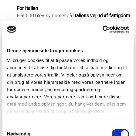
For Italien
Fiat 500 blev symbolet på
Italiens vej ud af fattigdom
og krise
. Den lille bil repræsenterede fremgang, håb
og troen på en lysere fremtid. Den blev også et
kulturelt ikon, der dukkede op i film, reklamer og kunst
og blev et kendt symbol på den italienske livsstil.
Denne hjemmeside bruger cookies
Bilen repræsenterede også den italienske
opfindsomhed og designfilosofi. I et land kendt for
Vi bruger cookies til at tilpasse vores indhold og
mode, mad og kunst, formåede Fiat 500 at blive en
annoncer, til at vise dig funktioner til sociale medier og til
designklassiker. Den var lille, men stilfuld – en
at analysere vores trafik. Vi deler også oplysninger om
rullende repræsentant for italiensk elegance i
din brug af vores hjemmeside med vores partnere inden
miniatureformat.
for sociale medier, annonceringspartnere og
analysepartnere. Vores partnere kan kombinere disse
For Italienerne
data med andre oplysninger, du har givet dem, eller som
For almindelige italienere var Fiat 500 ofte den
første
de har indsamlet fra din brug af deres tjenester.
bil
, de nogensinde ejede. Den skabte
mobilitet og
frihed
– for første gang kunne mange familier tage på
Samtykkevalg
søndagsudflugt eller ferie uden at være afhængige af
Nødvendig