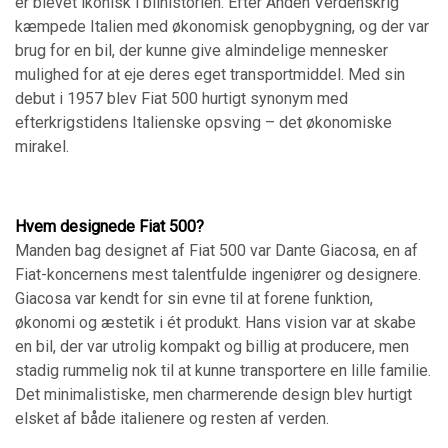
er blevet ikonisk i bilhistorien. Efter Anden Verdenskrig
kæmpede Italien med økonomisk genopbygning, og der var
brug for en bil, der kunne give almindelige mennesker
mulighed for at eje deres eget transportmiddel. Med sin
debut i 1957 blev Fiat 500 hurtigt synonym med
efterkrigstidens Italienske opsving – det økonomiske
mirakel.
Hvem designede Fiat 500?
Manden bag designet af Fiat 500 var Dante Giacosa, en af
Fiat-koncernens mest talentfulde ingeniører og designere.
Giacosa var kendt for sin evne til at forene funktion,
økonomi og æstetik i ét produkt. Hans vision var at skabe
en bil, der var utrolig kompakt og billig at producere, men
stadig rummelig nok til at kunne transportere en lille familie.
Det minimalistiske, men charmerende design blev hurtigt
elsket af både italienere og resten af verden.