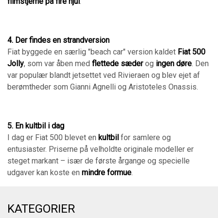
filmstjerne på fire hjul
.
4. Der findes en strandversion
Fiat byggede en særlig "beach car" version kaldet
Fiat 500
Jolly
, som var åben med
flettede sæder
og
ingen døre
. Den
var populær blandt jetsettet ved Rivieraen og blev ejet af
berømtheder som Gianni Agnelli og Aristoteles Onassis.
5. En kultbil i dag
I dag er Fiat 500 blevet en
kultbil
for samlere og
entusiaster. Priserne på velholdte originale modeller er
steget markant – især de første årgange og specielle
udgaver kan koste en
mindre formue
.
KATEGORIER