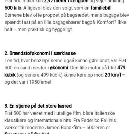
Fiat 500 måler kun
2,97 meter i længden
og vejer omkring
500 kilo
. Alligevel blev den solgt som en
familiebil
!
Børnene blev ofte proppet på bagsædet, mens bagage blev
spændt fast på en lille bagagebærer bagpå. Komfort? Ikke
helt – men praktisk og hyggeligt.
2. Brændstoføkonomi i særklasse
I en tid, hvor benzinpriserne også kunne gøre ondt, var Fiat
500 en sand mester i
økonomi
. Den lille motor på blot
479
kubik
(og senere 499 kubik) kunne køre op mod
20 km/l
–
og det var i 1950’erne!
3. En stjerne på det store lærred
Fiat 500 har været med i utallige film, både italienske
klassikere og internationale hits. Fra Federico Fellinis
værker til moderne James Bond-film – 500'eren er