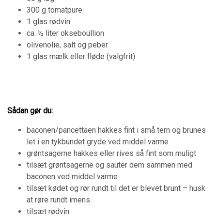
300 g tomatpure
1 glas rødvin
ca. ½ liter okseboullion
olivenolie, salt og peber
1 glas mælk eller fløde (valgfrit)
Sådan gør du:
baconen/pancettaen hakkes fint i små tern og brunes
let i en tykbundet gryde ved middel varme
grøntsagerne hakkes eller rives så fint som muligt
tilsæt grøntsagerne og sauter dem sammen med
baconen ved middel varme
tilsæt kødet og rør rundt til det er blevet brunt – husk
at røre rundt imens
tilsæt rødvin