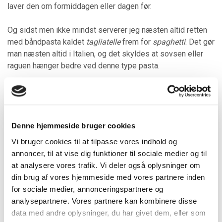
laver den om formiddagen eller dagen før.
Og sidst men ikke mindst serverer jeg næsten altid retten
med båndpasta kaldet
tagliatelle
frem for
spaghetti
. Det gør
man næsten altid i Italien, og det skyldes at sovsen eller
raguen hænger bedre ved denne type pasta.
Pasta til 4 personer
Kog ca. 320 gr. pasta til den er al dente
Denne hjemmeside bruger cookies
brug 1 l vand pr 100 gram pasta - og tilsæt rigeligt
Vi bruger cookies til at tilpasse vores indhold og
med salt, men ingen olie
annoncer, til at vise dig funktioner til sociale medier og til
hæld vandet fra pastaen i et dørslag
at analysere vores trafik. Vi deler også oplysninger om
bland straks pasta med ragu og servér med friskrevet
din brug af vores hjemmeside med vores partnere inden
parmesan eller peccorino
for sociale medier, annonceringspartnere og
analysepartnere. Vores partnere kan kombinere disse
data med andre oplysninger, du har givet dem, eller som