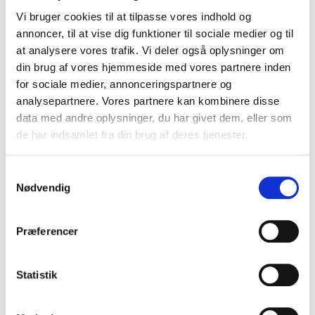
kan få fat i det, kan et stykke bacon bruges (dog ikke de
Vi bruger cookies til at tilpasse vores indhold og
skiveskårede, der ligger i supermarkedernes kølediske)
annoncer, til at vise dig funktioner til sociale medier og til
at analysere vores trafik. Vi deler også oplysninger om
Kogning af spaghetti
din brug af vores hjemmeside med vores partnere inden
HUSK: Kom kun salt i vandet - ingen olie!
for sociale medier, annonceringspartnere og
analysepartnere. Vores partnere kan kombinere disse
Jævning
data med andre oplysninger, du har givet dem, eller som
Min egen erfaring omkring vandet til jævning er, at der skal
de har indsamlet fra din brug af deres tjenester.
en god deciliter til. Enzo skriver i sin opskrift 1-2
spiseskefulde. Men jeg bruger mere. Pasta fortsætter
Samtykkevalg
nemlig med at suge vand - også når det er kommet op af
Nødvendig
gryden. Så derfor skal der bruges en del til jævning, for at
den færdige ret ikke bliver for tør.
Præferencer
PS
Husk at købe noget rigtig god pasta, f.eks. af mærket
Statistik
Rummo. Tro mig - det gør bare en verden til forskel.