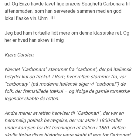
ud. Og Enzo havde lavet lige præcis Spaghetti Carbonara til
aftensmaden, som han serverede sammen med en god
lokal flaske vin. Uhm...!!!
Jeg bad ham fortælle lidt mere om denne klassiske ret. Og
her er hvad han skrev til mig
Kære Carsten,
Navnet ”Carbonara” stammer fra ”carbone”, der på italiensk
betyder kul og trækul. I Rom, hvor retten stammer fra, var
“carbonary” (på moderne italiensk siger vi ”carbonai”) de
folk, der fremstillede trækul – og ifølge de gamle romerske
legender skabte de retten.
Andre mener at retten henviser til ”Carbonari”, der var en
hemmelig politisk bevægelse, der var aktiv i 1800-tallet
under kampen for det foreningen af Italien i 1861. Retten
skulle ifølge disse historier være skabt til ære for Carbonari