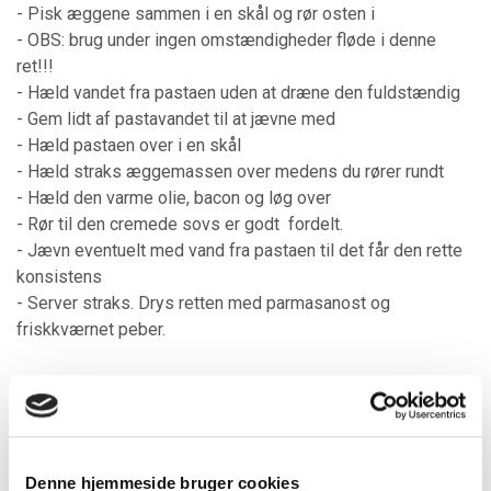
- Pisk æggene sammen i en skål og rør osten i
- OBS: brug under ingen omstændigheder fløde i denne
ret!!!
- Hæld vandet fra pastaen uden at dræne den fuldstændig
- Gem lidt af pastavandet til at jævne med
- Hæld pastaen over i en skål
- Hæld straks æggemassen over medens du rører rundt
- Hæld den varme olie, bacon og løg over
- Rør til den cremede sovs er godt fordelt.
- Jævn eventuelt med vand fra pastaen til det får den rette
konsistens
- Server straks. Drys retten med parmasanost og
friskkværnet peber.
Mine kommentarer
Guanciale
Denne hjemmeside bruger cookies
Man kan godt finde Guanciale i Danmark. Men hvis du ikke