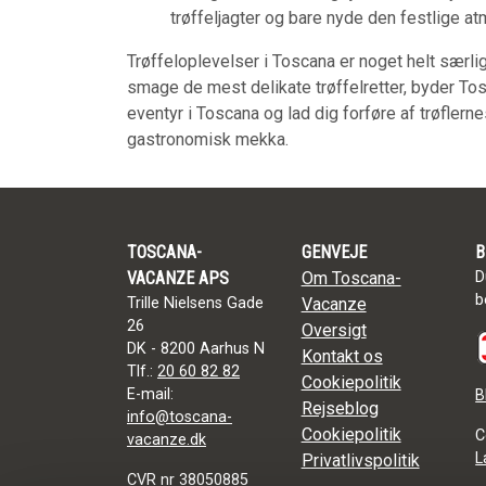
trøffeljagter og bare nyde den festlige a
Trøffeloplevelser i Toscana er noget helt særligt
smage de mest delikate trøffelretter, byder To
eventyr i Toscana og lad dig forføre af trøflern
gastronomisk mekka.
TOSCANA-
GENVEJE
B
VACANZE APS
Om Toscana-
D
b
Trille Nielsens Gade
Vacanze
26
Oversigt
DK - 8200 Aarhus N
Kontakt os
Tlf.:
20 60 82 82
Cookiepolitik
E-mail:
B
Rejseblog
info@toscana-
Cookiepolitik
C
vacanze.dk
L
Privatlivspolitik
CVR nr 38050885