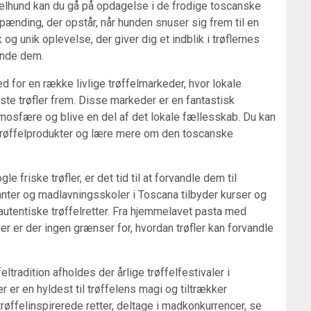
felhund kan du gå på opdagelse i de frodige toscanske
ænding, der opstår, når hunden snuser sig frem til en
k og unik oplevelse, der giver dig et indblik i trøflernes
inde dem.
 for en række livlige trøffelmarkeder, hvor lokale
te trøfler frem. Disse markeder er en fantastisk
mosfære og blive en del af det lokale fællesskab. Du kan
e trøffelprodukter og lære mere om den toscanske
e friske trøfler, er det tid til at forvandle dem til
nter og madlavningsskoler i Toscana tilbyder kurser og
autentiske trøffelretter. Fra hjemmelavet pasta med
lier er der ingen grænser for, hvordan trøfler kan forvandle
feltradition afholdes der årlige trøffelfestivaler i
r er en hyldest til trøffelens magi og tiltrækker
røffelinspirerede retter, deltage i madkonkurrencer, se