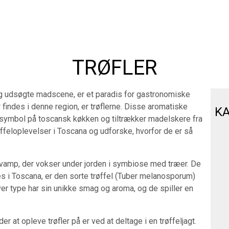
TRØFLER
 og udsøgte madscene, er et paradis for gastronomiske
 findes i denne region, er trøflerne. Disse aromatiske
KA
k symbol på toscansk køkken og tiltrækker madelskere fra
ffeloplevelser i Toscana og udforske, hvorfor de er så
 svamp, der vokser under jorden i symbiose med træer. De
des i Toscana, er den sorte trøffel (Tuber melanosporum)
er type har sin unikke smag og aroma, og de spiller en
 at opleve trøfler på er ved at deltage i en trøffeljagt.