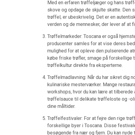
Med en erfaren trøffeljæger og hans trøf
skove og opdage de skjulte skatte. Den sp
trøffel, er ubeskrivelig. Det er en autentis
verden og de mennesker, der lever af at f
Trøffelmarkeder: Toscana er også hjemsted
producenter samles for at vise deres beds
mulighed for at opleve den pulserende at
købe friske trøfler, smage på forskellig
trøffelkultur direkte fra eksperterne.
Trøffelmadlavning: Når du har sikret dig nogl
kulinariske mesterværker. Mange restaura
workshops, hvor du kan lære at tilberede 
trøffelsauce til delikate trøffeloste og -o
dine måltider.
Trøffelfestivaler: For at fejre den rige trøf
forskellige byer i Toscana. Disse festivale
besøgende fra nær og fjern. Du kan nyde t