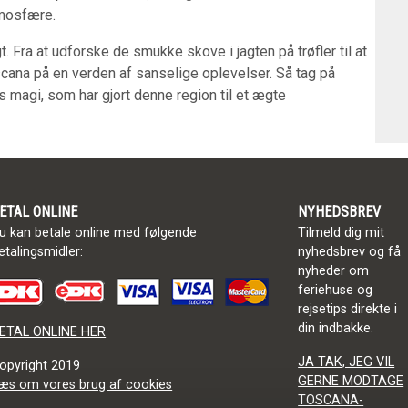
tmosfære.
. Fra at udforske de smukke skove i jagten på trøfler til at
scana på en verden af sanselige oplevelser. Så tag på
es magi, som har gjort denne region til et ægte
ETAL ONLINE
NYHEDSBREV
u kan betale online med følgende
Tilmeld dig mit
etalingsmidler:
nyhedsbrev og få
nyheder om
feriehuse og
rejsetips direkte i
din indbakke.
ETAL ONLINE HER
JA TAK, JEG VIL
opyright
2019
GERNE MODTAGE
æs om vores brug af cookies
TOSCANA-