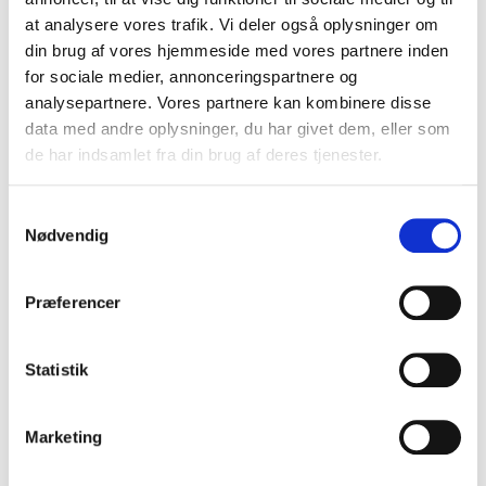
Telefon:
2060 8282
at analysere vores trafik. Vi deler også oplysninger om
din brug af vores hjemmeside med vores partnere inden
Venlig hilsen
for sociale medier, annonceringspartnere og
Carsten Møller
analysepartnere. Vores partnere kan kombinere disse
Ejer, Toscana Vacanze
data med andre oplysninger, du har givet dem, eller som
de har indsamlet fra din brug af deres tjenester.
Jeres ferie - min passion
Samtykkevalg
Nødvendig
Præferencer
Statistik
Marketing