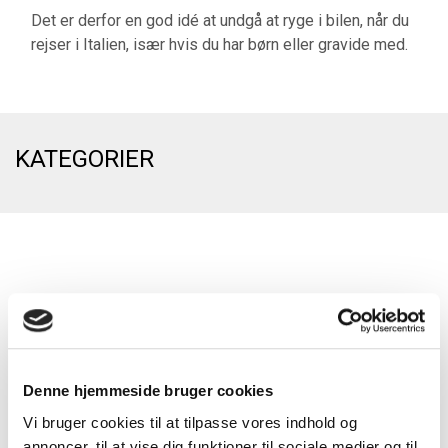
Det er derfor en god idé at undgå at ryge i bilen, når du
rejser i Italien, især hvis du har børn eller gravide med.
KATEGORIER
HAR DU BRUG FOR HJÆLP?
Denne hjemmeside bruger cookies
Kontakt mig gerne for yderligere info på
Vi bruger cookies til at tilpasse vores indhold og
Mail:
info@toscana-vacanze.dk
annoncer, til at vise dig funktioner til sociale medier og til