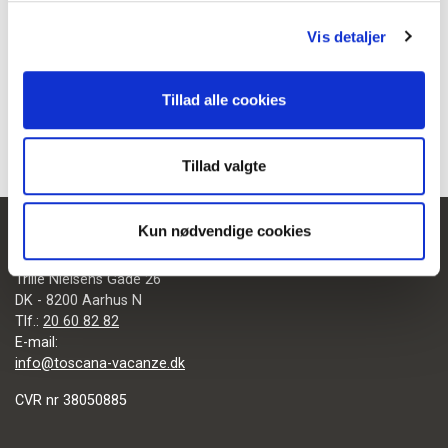
Vis detaljer
Tillad alle cookies
Tillad valgte
Kun nødvendige cookies
TOSCANA-VACANZE APS
Trille Nielsens Gade 26
DK - 8200 Aarhus N
Tlf.:
20 60 82 82
E-mail:
info@toscana-vacanze.dk
CVR nr 38050885