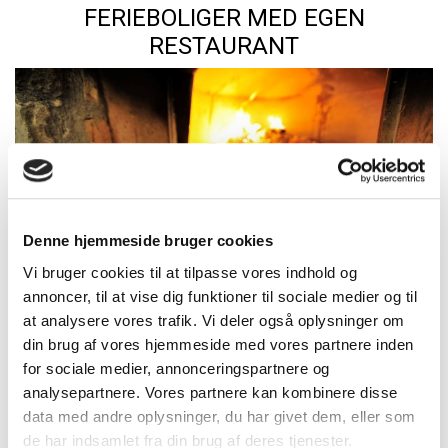
FERIEBOLIGER MED EGEN
RESTAURANT
Denne hjemmeside bruger cookies
Vi bruger cookies til at tilpasse vores indhold og
annoncer, til at vise dig funktioner til sociale medier og til
at analysere vores trafik. Vi deler også oplysninger om
din brug af vores hjemmeside med vores partnere inden
for sociale medier, annonceringspartnere og
analysepartnere. Vores partnere kan kombinere disse
På en række af boligerne har ejerne lavet en privat
data med andre oplysninger, du har givet dem, eller som
restaurant.
de har indsamlet fra din brug af deres tjenester.