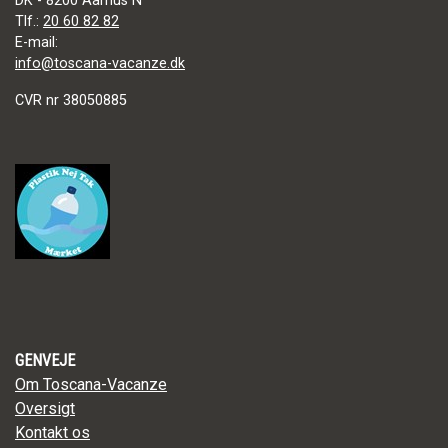
DK - 8200 Aarhus N
Tlf.:
20 60 82 82
E-mail:
info@toscana-vacanze.dk
CVR nr 38050885
GENVEJE
Om Toscana-Vacanze
Oversigt
Kontakt os