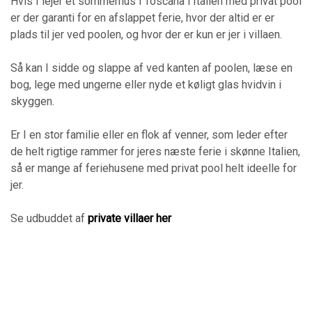
Hvis I lejer et sommerhus i Toscana i Italien med privat pool
er der garanti for en afslappet ferie, hvor der altid er er
plads til jer ved poolen, og hvor der er kun er jer i villaen.
Så kan I sidde og slappe af ved kanten af poolen, læse en
bog, lege med ungerne eller nyde et køligt glas hvidvin i
skyggen.
Er I en stor familie eller en flok af venner, som leder efter
de helt rigtige rammer for jeres næste ferie i skønne Italien,
så er mange af feriehusene med privat pool helt ideelle for
jer.
Se udbuddet af
private villaer her