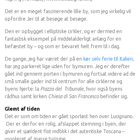
Det er en meget fascinerende lille by, som jeg virkelig vil
opfordre Jer til at besøge at besøge.
Den er opbygget i elliptiske cirkler, og er dermed en
fantastisk eksempel på middelalderligt anlæg for en
befæstet by – og som er bevaret helt frem til i dag.
De gange, jeg har været der på en
kør selv ferie til Italien
,
har jeg parkeret lige uden for bymuren. Jeg er derefter
gået ind gennem porten i bymuren og fortsat videre ad de
små smalle gader ind til centrum for alle cirklerne og
byens hjerte: la
Piazza del Tribunale
, hvor også byens
rådhus samt kirken
Chiesa di
San Francesco
befinder sig.
Glemt af tiden
Det er som om tiden er gået sporløst hen over Lucignano.
Der er derfor en rolig, afslappet stemning i byen, der
giver et sjældent flot indblik i det autentiske Toscana –
usopleret af masse turisme.