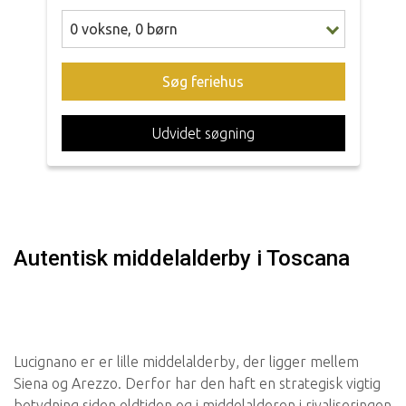
0
voksne
,
0
børn
Søg feriehus
Udvidet søgning
Autentisk middelalderby i Toscana
Lucignano er er lille middelalderby, der ligger mellem
Siena og Arezzo. Derfor har den haft en strategisk vigtig
betydning siden oldtiden og i middelalderen i rivaliseringen