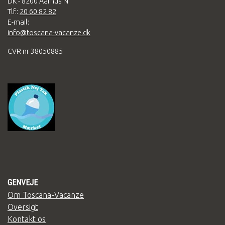
DK - 8200 Aarhus N
Tlf.:
20 60 82 82
E-mail:
info@toscana-vacanze.dk
CVR nr 38050885
GENVEJE
Om Toscana-Vacanze
Oversigt
Kontakt os