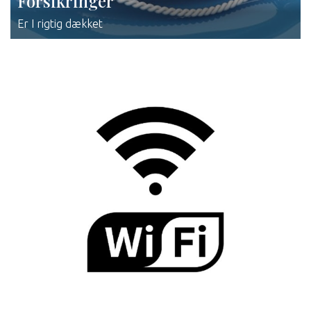
Forsikringer
Er I rigtig dækket