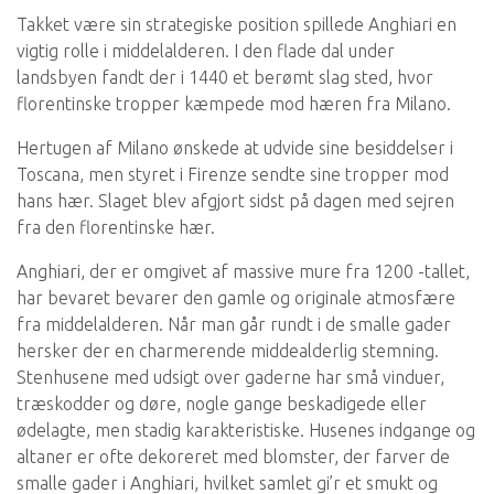
Takket være sin strategiske position spillede Anghiari en
vigtig rolle i middelalderen. I den flade dal under
landsbyen fandt der i 1440 et berømt slag sted, hvor
florentinske tropper kæmpede mod hæren fra Milano.
Hertugen af Milano ønskede at udvide sine besiddelser i
Toscana, men styret i Firenze sendte sine tropper mod
hans hær. Slaget blev afgjort sidst på dagen med sejren
fra den florentinske hær.
Anghiari, der er omgivet af massive mure fra 1200 -tallet,
har bevaret bevarer den gamle og originale atmosfære
fra middelalderen. Når man går rundt i de smalle gader
hersker der en charmerende middealderlig stemning.
Stenhusene med udsigt over gaderne har små vinduer,
træskodder og døre, nogle gange beskadigede eller
ødelagte, men stadig karakteristiske. Husenes indgange og
altaner er ofte dekoreret med blomster, der farver de
smalle gader i Anghiari, hvilket samlet gi’r et smukt og