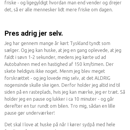
friske - og ligegyldigt hvordan man end vender og drejer
det, så er alle mennesker lidt mere friske om dagen.
Pres adrig jer selv.
Jeg har gennem mange år kørt Tyskland tyndt som
sælger. Og jeg kan huske, at jeg en gang oplevede, at jeg
faldt i søvn 1-2 sekunder, medens jeg kørte ud ad
Autobahnen med en hastighed af 150 km/timen. Der
skete heldigvis ikke noget. Menm jeg blev meget
forskrættet - og jeg lovede mig selv, at det ALDRIG
nogensinde skulle ske igen. Derfor holder jeg altid ind til
siden på en rasteplads, hvis jeg kan mærke, jeg er træt. Så
holder jeg en pause og lukker i ca 10 minuter - og går
derefter en tur rundt om bilen. Tro mig, sådan en lille
pause gør underværker!
Det skal I love at huske på når I kører sydpå med hele