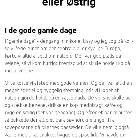
eller Østrig
I de gode gamle dage
I "gamle dage" - dengang min kone, Lissy og jeg tog på kør-
selv-ferie rundt om det centrale eller sydlige Europa,
kørte vi altid afsetd om natten. Der var god plads på
vejene, så vi kom hurtigt fremad ud at skulle holde i kø på
motorvejene.
Ofte kørte vi afsted med gode venner. Og der var altid en
meget speciel og hyggelig stemning, når vi i løbet af
natten gjorde holdt på en rasteplads. De voksne skulle ud
og stække benene, drikke en kop medbtragt kaffe og
ryge en smøg (det var gengang). Og efter et par minutter
så dukkede der altid et para søvndrukne unger fra
soveposerne på bilernes bagsæder. De ville nemlig også
være med til at snakke, hygge og spise lidt. Vi havde en