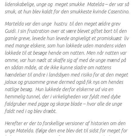
lidenskabelige, unge og meget smukke Matelda – der var så
smuk, at hun blev kaldt for den smukkeste kvinde Casentino.
Martelda var den unge hustru til den meget ældre grev
Guidi. I sin frustration over at være blevet giftet bort til den
gamle greve, levede hun levede angiveligt et promiskuøst liv
med mange elskere, som hun lokkede uden mandens viden
lokkede til at besøge hende om natten. Men når natten var
omme, var hun nødt at skaffe sig af med de unge mænd på
en sådan måde, at de ikke kunne sladre om nattens
hændelser til andre i landsbyen med risiko for at den meget
jaloux og grusomme greve dermed også fik nys om hendes
natlige besøg. Hun lukkede derfor elskerne ud via en
hemmelig tunnel, der i virkeligheden var fyldt med dybe
faldgruber med pigge og skarpe blade – hvor alle de unge
faldt ned i og blev dræbt.
Herefter er der to forskellige versioner af historien om den
unge Matelda. Ifølge den ene blev det til sidst for meget for