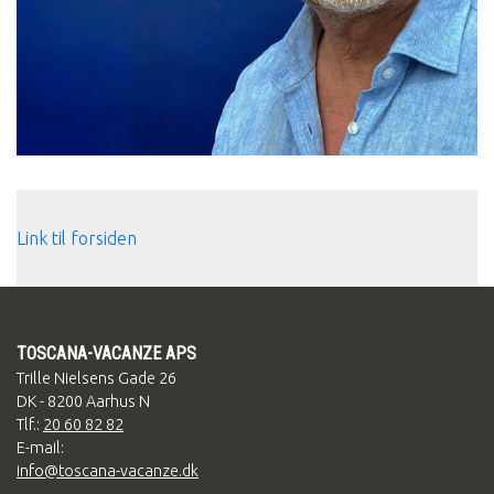
Link til forsiden
TOSCANA-VACANZE APS
Trille Nielsens Gade 26
DK - 8200 Aarhus N
Tlf.:
20 60 82 82
E-mail:
info@toscana-vacanze.dk