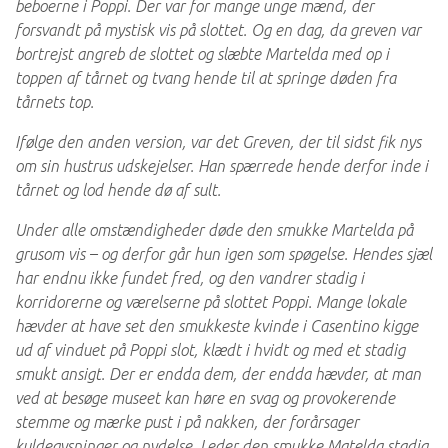
beboerne i Poppi. Der var for mange unge mænd, der
forsvandt på mystisk vis på slottet. Og en dag, da greven var
bortrejst angreb de slottet og slæbte Martelda med op i
toppen af tårnet og tvang hende til at springe døden fra
tårnets top.
Ifølge den anden version, var det Greven, der til sidst fik nys
om sin hustrus udskejelser. Han spærrede hende derfor inde i
tårnet og lod hende dø af sult.
Under alle omstændigheder døde den smukke Martelda på
grusom vis – og derfor går hun igen som spøgelse. Hendes sjæl
har endnu ikke fundet fred, og den vandrer stadig i
korridorerne og værelserne på slottet Poppi. Mange lokale
hævder at have set den smukkeste kvinde i Casentino kigge
ud af vinduet på Poppi slot, klædt i hvidt og med et stadig
smukt ansigt. Der er endda dem, der endda hævder, at man
ved at besøge museet kan høre en svag og provokerende
stemme og mærke pust i på nakken, der forårsager
kuldegysninger og nydelse. Leder den smukke Matelda stadig