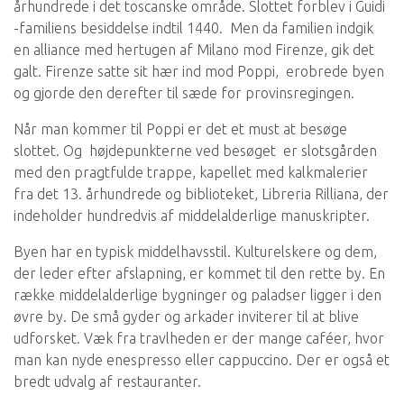
århundrede i det toscanske område. Slottet forblev i Guidi
-familiens besiddelse indtil 1440. Men da familien indgik
en alliance med hertugen af Milano mod Firenze, gik det
galt. Firenze satte sit hær ind mod Poppi, erobrede byen
og gjorde den derefter til sæde for provinsregingen.
Når man kommer til Poppi er det et must at besøge
slottet. Og højdepunkterne ved besøget er slotsgården
med den pragtfulde trappe, kapellet med kalkmalerier
fra det 13. århundrede og biblioteket, Libreria Rilliana, der
indeholder hundredvis af middelalderlige manuskripter.
Byen har en typisk middelhavsstil. Kulturelskere og dem,
der leder efter afslapning, er kommet til den rette by. En
række middelalderlige bygninger og paladser ligger i den
øvre by. De små gyder og arkader inviterer til at blive
udforsket. Væk fra travlheden er der mange caféer, hvor
man kan nyde enespresso eller cappuccino. Der er også et
bredt udvalg af restauranter.