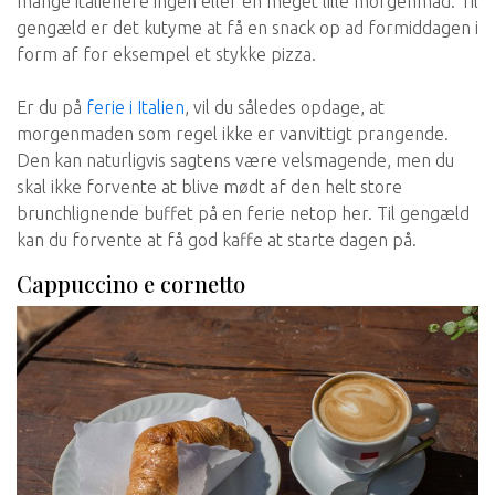
mange italienere ingen eller en meget lille morgenmad. Til
gengæld er det kutyme at få en snack op ad formiddagen i
form af for eksempel et stykke pizza.
Er du på
ferie i Italien
, vil du således opdage, at
morgenmaden som regel ikke er vanvittigt prangende.
Den kan naturligvis sagtens være velsmagende, men du
skal ikke forvente at blive mødt af den helt store
brunchlignende buffet på en ferie netop her. Til gengæld
kan du forvente at få god kaffe at starte dagen på.
Cappuccino e cornetto