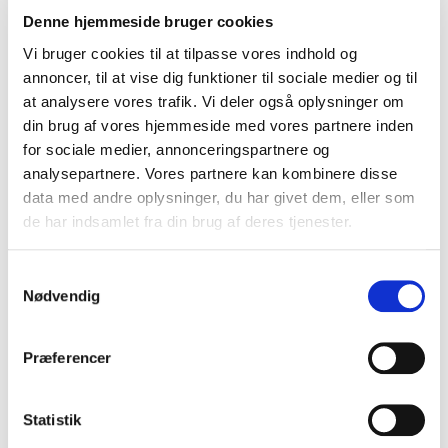
Nyd din egen morgenmad i en smuk villa
Denne hjemmeside bruger cookies
Vi bruger cookies til at tilpasse vores indhold og
Foretrækker du selv at kunne tilberede din morgenmad?
annoncer, til at vise dig funktioner til sociale medier og til
Så kan du blandt andet tage et kig på nogle af
at analysere vores trafik. Vi deler også oplysninger om
vores
ferieboliger med privat pool
.
din brug af vores hjemmeside med vores partnere inden
Her har du og dit selskab hele boligen - og poolen - for jer
for sociale medier, annonceringspartnere og
selv, og I har således mulighed for blandt andet selv at
analysepartnere. Vores partnere kan kombinere disse
lave mad.
data med andre oplysninger, du har givet dem, eller som
de har indsamlet fra din brug af deres tjenester.
Morgenmad på terrassen
Samtykkevalg
Nødvendig
Du kan også leje en af de mange
ferielejligheder.
Her kan du tilberede din egen morgenmad i køkkenet,
Præferencer
inden du sætter dig ud på terrassen og går ned til pool
området.
Statistik