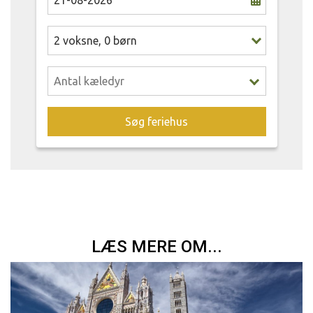
2
voksne
,
0
børn
Søg feriehus
LÆS MERE OM...