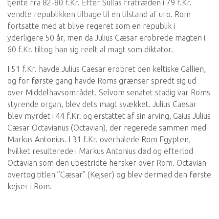
tjente fra 82-80 f.Kr. Efter Sullas fratræden i 79 f.Kr.
vendte republikken tilbage til en tilstand af uro. Rom
fortsatte med at blive regeret som en republik i
yderligere 50 år, men da Julius Cæsar erobrede magten i
60 f.Kr. tiltog han sig reelt al magt som diktator.
I 51 f.Kr. havde Julius Caesar erobret den keltiske Gallien,
og for første gang havde Roms grænser spredt sig ud
over Middelhavsområdet. Selvom senatet stadig var Roms
styrende organ, blev dets magt svækket. Julius Caesar
blev myrdet i 44 f.Kr. og erstattet af sin arving, Gaius Julius
Cæsar Octavianus (Octavian), der regerede sammen med
Markus Antonius. I 31 f.Kr. overhalede Rom Egypten,
hvilket resulterede i Markus Antonius død og efterlod
Octavian som den ubestridte hersker over Rom. Octavian
overtog titlen ”Cæsar” (Kejser) og blev dermed den første
kejser i Rom.