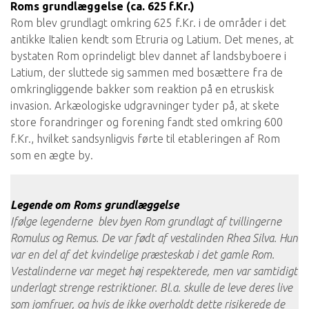
Roms grundlæggelse (ca. 625 f.Kr.)
Rom blev grundlagt omkring 625 f.Kr. i de områder i det
antikke Italien kendt som Etruria og Latium. Det menes, at
bystaten Rom oprindeligt blev dannet af landsbyboere i
Latium, der sluttede sig sammen med bosættere fra de
omkringliggende bakker som reaktion på en etruskisk
invasion. Arkæologiske udgravninger tyder på, at skete
store forandringer og forening fandt sted omkring 600
f.Kr., hvilket sandsynligvis førte til etableringen af ​​Rom
som en ægte by.
Legende om Roms grundlæggelse
Ifølge legenderne blev byen Rom grundlagt af tvillingerne
Romulus og Remus. De var født af vestalinden Rhea Silva. Hun
var en del af det kvindelige præsteskab i det gamle Rom.
Vestalinderne var meget høj respekterede, men var samtidigt
underlagt strenge restriktioner. Bl.a. skulle de leve deres live
som jomfruer, og hvis de ikke overholdt dette risikerede de