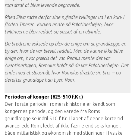
som straf at blive levende begravede.
Rhea Silva satte derfor sine nyfødte tvillinger ud i en kurv i
floden Tiberen. Kurven endte på Palatinerhøjen, hvor
tvillingerne blev reddet og passet af en ulvinde.
Da brødrene voksede op blev de enige om at grundlægge en
by der, hvor de var blevet reddet. Men de kunne ikke blive
enige om, hvor præcis det var. Remus mente det var
Aventinerhøjen, Romulus holdt på de var Palatinerhøjen. Det
ende med et slagsmål, hvor Romulus dræbte sin bror – og
derefter grundlage han byen Rom.
Perioden af ​​konger (625-510 f.Kr.)
Den første periode i romersk historie er kendt som
kongernes periode, og den varede fra Roms
grundlæggelse indtil 510 f.Kr. I løbet af denne korte tid
avancerede Rom, ledet af ikke færre end seks konger,
både militaristisk og økonomisk med stigninger i fysiske