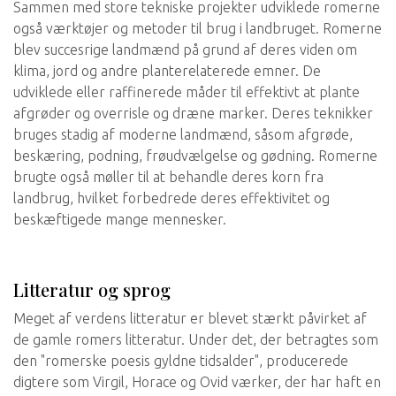
Sammen med store tekniske projekter udviklede romerne
også værktøjer og metoder til brug i landbruget. Romerne
blev succesrige landmænd på grund af deres viden om
klima, jord og andre planterelaterede emner. De
udviklede eller raffinerede måder til effektivt at plante
afgrøder og overrisle og dræne marker. Deres teknikker
bruges stadig af moderne landmænd, såsom afgrøde,
beskæring, podning, frøudvælgelse og gødning. Romerne
brugte også møller til at behandle deres korn fra
landbrug, hvilket forbedrede deres effektivitet og
beskæftigede mange mennesker.
Litteratur og sprog
Meget af verdens litteratur er blevet stærkt påvirket af
de gamle romers litteratur. Under det, der betragtes som
den "romerske poesis gyldne tidsalder", producerede
digtere som Virgil, Horace og Ovid værker, der har haft en