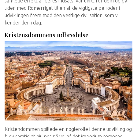
samlede effekt af deres indsats, var unikt for dem og gør
tiden med Romerriget til en af de vigtigste perioder i
udviklingen frem mod den vestlige civilisation, som vi
kender den i dag.
Kristensdommens udbredelse
Kristendommen spillede en nøglerolle i denne udvikling og
blev samtidigt hjulpet på vej af det imperium romerne