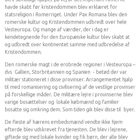
havde skabt før kristendommen blev erklæret for
statsreligion i Romerriget. Under Pax Romana blev den
romerske kultur og Kristendommen udbredt over hele
Vesteuropa. Og mange af værdier, der i dag er
kendetegnende for den Europæiske kultur blev skabt at
og udbredt over kontinentet samme med udbredelse af
Kristendommen.
Den romerske magt i de erobrede regioner i Vesteuropa –
dvs Gallien, Storbritannien og Spanien - betød der var
militær stationeret i disse provinser. Arrangementet hjalp
til med romanisering og civilisering af de vestlige provinser
på forskellige måder. De militære lejre i provinserne blev
varige bosættelser og lokale købmænd og familier
bosatte sig omkring dem. Som tiden gik blev disse til byer.
De fleste af hærens embedsmænd vendte ikke hjem
efterde blev udskrevet fra tjenesten. De blev i lejrene,
giftede sig med lokale kvinder og fik børn, der alle blev