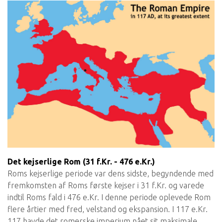
Det kejserlige Rom (31 f.Kr. - 476 e.Kr.)
Roms kejserlige periode var dens sidste, begyndende med
fremkomsten af ​​Roms første kejser i 31 f.Kr. og varede
indtil Roms fald i 476 e.Kr. I denne periode oplevede Rom
flere årtier med fred, velstand og ekspansion. I 117 e.Kr.
117 havde det romerske imperium nået sit maksimale