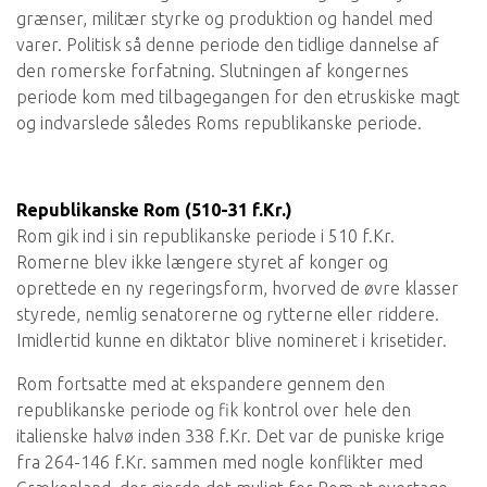
grænser, militær styrke og produktion og handel med
varer. Politisk så denne periode den tidlige dannelse af
den romerske forfatning. Slutningen af ​​kongernes
periode kom med tilbagegangen for den etruskiske magt
og indvarslede således Roms republikanske periode.
Republikanske Rom (510-31 f.Kr.)
Rom gik ind i sin republikanske periode i 510 f.Kr.
Romerne blev ikke længere styret af konger og
oprettede en ny regeringsform, hvorved de øvre klasser
styrede, nemlig senatorerne og rytterne eller riddere.
Imidlertid kunne en diktator blive nomineret i krisetider.
Rom fortsatte med at ekspandere gennem den
republikanske periode og fik kontrol over hele den
italienske halvø inden 338 f.Kr. Det var de puniske krige
fra 264-146 f.Kr. sammen med nogle konflikter med