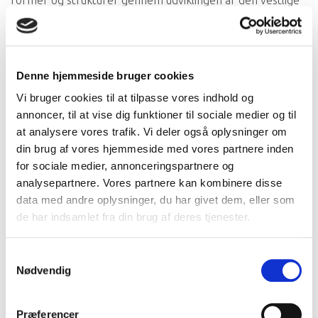
former og strukturer gennem udviklingen af ​​den vestlige
kultur.
Selvom romerne var stærkt påvirket af det antikke
Grækenland, var de i stand til at forbedre visse lånte
Denne hjemmeside bruger cookies
græske mønstre og opfindelser. For eksempel fortsatte
de brugen af ​​søjler, men formen blev mere dekorativ og
Vi bruger cookies til at tilpasse vores indhold og
mindre strukturel i romerske bygninger.
annoncer, til at vise dig funktioner til sociale medier og til
at analysere vores trafik. Vi deler også oplysninger om
din brug af vores hjemmeside med vores partnere inden
for sociale medier, annonceringspartnere og
analysepartnere. Vores partnere kan kombinere disse
data med andre oplysninger, du har givet dem, eller som
de har indsamlet fra din brug af deres tjenester.
Samtykkevalg
Nødvendig
Præferencer