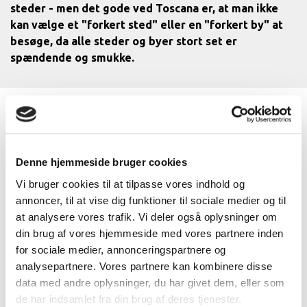
steder - men det gode ved Toscana er, at man ikke
kan vælge et "forkert sted" eller en "forkert by" at
besøge, da alle steder og byer stort set er
spændende og smukke.
Denne hjemmeside bruger cookies
HVORDAN KOMMER VI TIL VAL
Vi bruger cookies til at tilpasse vores indhold og
D'ORCIA?
annoncer, til at vise dig funktioner til sociale medier og til
at analysere vores trafik. Vi deler også oplysninger om
din brug af vores hjemmeside med vores partnere inden
Der er mange måder at komme til provinsen Siena. Man
for sociale medier, annonceringspartnere og
flyve, køre med tog - eller tage bilen. Du kan læse mere
analysepartnere. Vores partnere kan kombinere disse
herom via disse link:
data med andre oplysninger, du har givet dem, eller som
de har indsamlet fra din brug af deres tjenester.
Transport og trafik