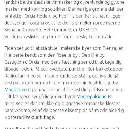
landskaber,fantastiske vinmarker og olivenlunde og gyldne
marker med korn og solsikker. Denne rige grønne dal, der
omfatter Orcia-floden, og hvorfra den har sit navn, ligger i
det sydlige Toscana og strækker sig mellem provinserne
Siena og Grosseto. Hele området er UNESCO
Verdensarvsliste – og er derfor et beskyttet område.
Tiden ser ud til at stå stille i maleriske byer som Pienza, en
lille perle kendt som den "ideelle by". Den lille by
Castiglion d'Orcia med dens fæstning ser ud til at tage dig
tilbage i tiden. På det sydligste punkt er der bakketoppen
Radicofani med sit imponerende slotstårn, og hvis du går
vestpå ankommer du til den murede middelalderlige by
Montalcino
og vinmarkerne til fremstilling af Brunello-vin.
Lidt længere sydpå ligger vin byen
Montepulciano
Et
must-see er det smukke og suggestive romanske kloster
Sant 'Antimo, et af de bedste eksempler på middelalderlig
klosterarkitektur tilbage.
Spredt med rund hånd ud over dalen er der mange små