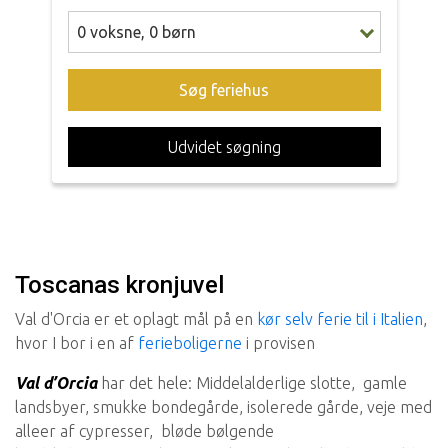
0
voksne
,
0
børn
Søg feriehus
Udvidet søgning
Toscanas kronjuvel
Val d'Orcia er et oplagt mål på en
kør selv ferie til i Italien
,
hvor I bor i en af
ferieboligerne
i provisen
Val d’Orcia
har det hele: Middelalderlige slotte, gamle
landsbyer, smukke bondegårde, isolerede gårde, veje med
alleer af cypresser, bløde bølgende