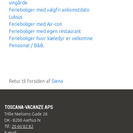
vingårde
Ferieboliger med valgfri ankomstdato
Luksus
Ferieboliger med Air-con
Ferieboliger med egen restaurant
Ferieboliger hvor kæledyr er velkomne
Pensionat / B&B.
Retur til forsiden af
Siena
TOSCANA-VACANZE APS
Trille Nielsens Gade 26
DK - 8200 Aarhus N
Tlf.:
20 60 82 82
E-mail: