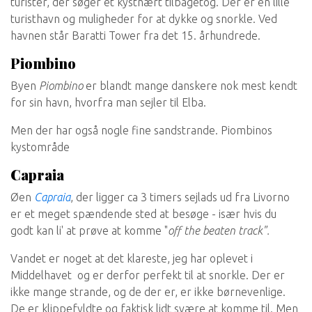
turister, der søger et kystnært tilbagetog. Der er en lille
turisthavn og muligheder for at dykke og snorkle. Ved
havnen står Baratti Tower fra det 15. århundrede.
Piombino
Byen
Piombino
er blandt mange danskere nok mest kendt
for sin havn, hvorfra man sejler til Elba.
Men der har også nogle fine sandstrande. Piombinos
kystområde
Capraia
Øen
Capraia
, der ligger ca 3 timers sejlads ud fra Livorno
er et meget spændende sted at besøge - især hvis du
godt kan li' at prøve at komme "
off the beaten track".
Vandet er noget at det klareste, jeg har oplevet i
Middelhavet og er derfor perfekt til at snorkle. Der er
ikke mange strande, og de der er, er ikke børnevenlige.
De er klippefyldte og faktisk lidt svære at komme til. Men