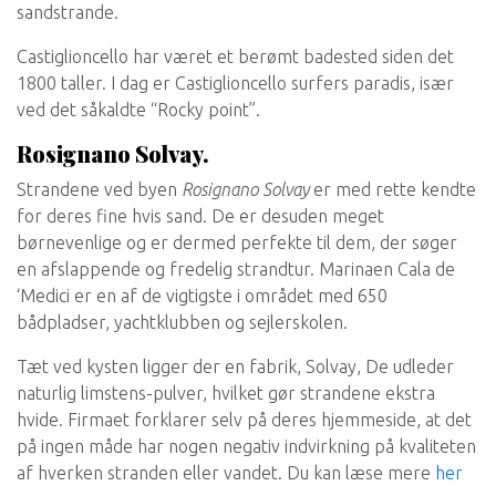
sandstrande.
Castiglioncello har været et berømt badested siden det
1800 taller. I dag er Castiglioncello surfers paradis, især
ved det såkaldte “Rocky point”.
Rosignano Solvay.
Strandene ved byen
Rosignano Solvay
er med rette kendte
for deres fine hvis sand. De er desuden meget
børnevenlige og er dermed perfekte til dem, der søger
en afslappende og fredelig strandtur. Marinaen Cala de
‘Medici er en af ​​de vigtigste i området med 650
bådpladser, yachtklubben og sejlerskolen.
Tæt ved kysten ligger der en fabrik, Solvay, De udleder
naturlig limstens-pulver, hvilket gør strandene ekstra
hvide. Firmaet forklarer selv på deres hjemmeside, at det
på ingen måde har nogen negativ indvirkning på kvaliteten
af hverken stranden eller vandet. Du kan læse mere
her