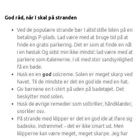
God råd, når I skal på stranden
Ved de populære strande bør I altid stille bilen på en
betalings P-plads. Lad være med at bruge tid på at
finde en gratis parkering. Det er som at finde en nål
i en høstak Og sidst min ikke mindst: lad være med at
parkere som italienerne. I vil med stor sandsynlighed
få en bøde.
Husk en en
god
solcreme. Solen er meget skarp ved
havet. Til de mindste er det en god ide med en hat.
Giv børnene en t-shirt på uden på badetøjet. Det
beskytter mod solen.
Husk de øvrige remedier som solbriller, håndklæder,
snorkler osv.
På strande med klipper er det en god ide at iføre sig
badesko. Indrømmet - det er ikke smart ud. Men
klipperne kan være meget, meget skarpe. Jeg har