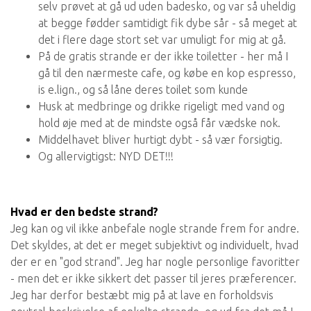
selv prøvet at gå ud uden badesko, og var så uheldig
at begge fødder samtidigt fik dybe sår - så meget at
det i flere dage stort set var umuligt for mig at gå.
På de gratis strande er der ikke toiletter - her må I
gå til den nærmeste cafe, og købe en kop espresso,
is e.lign., og så låne deres toilet som kunde
Husk at medbringe og drikke rigeligt med vand og
hold øje med at de mindste også får vædske nok.
Middelhavet bliver hurtigt dybt - så vær forsigtig.
Og allervigtigst: NYD DET!!!
Hvad er den bedste strand?
Jeg kan og vil ikke anbefale nogle strande frem for andre.
Det skyldes, at det er meget subjektivt og individuelt, hvad
der er en "god strand". Jeg har nogle personlige favoritter
- men det er ikke sikkert det passer til jeres præferencer.
Jeg har derfor bestæbt mig på at lave en forholdsvis