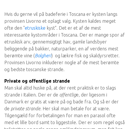
Hvis du gerne vil på badeferie i Toscana er kysten langs
provinsen Livorno et oplagt valg. Kysten kaldes meget
ofte den "
etruskiske
kyst". Det er et af de mest
interessante kystområder i Toscana. Der er mange spor af
etruskisk arv, gennemsigtigt hav, gamle landsbyer
beliggende på bakker, naturparker, en af ​​verdens mest
berømte vine (
Bolgheri
) og lækre fisk og skaldyrsretter.
Provinsen Livorno inkluderer nogle af de mest berømte
og bedste toscanske strande.
Private og offentlige strande
Man skal altid huske på, at der rent praktisk er to slags
strande i Italien. Der er de
offentlig
e, der ligesom i
Danmark er gratis at være på og bade fra. Og så er der
de
private strande.
Her skal man betale for at være.
Tilgengæld for forbetalingen for man en parasol ofte
med et lille bord samt to liggestole. Der er som regel også