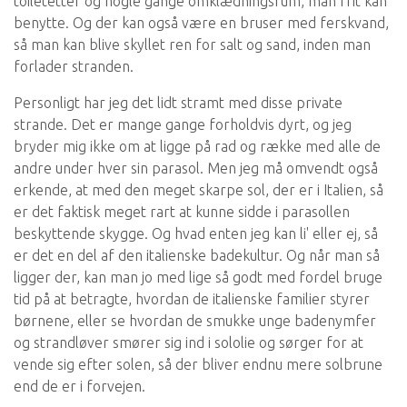
toiletetter og nogle gange omklædningsrum, man frit kan
benytte. Og der kan også være en bruser med ferskvand,
så man kan blive skyllet ren for salt og sand, inden man
forlader stranden.
Personligt har jeg det lidt stramt med disse private
strande. Det er mange gange forholdvis dyrt, og jeg
bryder mig ikke om at ligge på rad og række med alle de
andre under hver sin parasol. Men jeg må omvendt også
erkende, at med den meget skarpe sol, der er i Italien, så
er det faktisk meget rart at kunne sidde i parasollen
beskyttende skygge. Og hvad enten jeg kan li' eller ej, så
er det en del af den italienske badekultur. Og når man så
ligger der, kan man jo med lige så godt med fordel bruge
tid på at betragte, hvordan de italienske familier styrer
børnene, eller se hvordan de smukke unge badenymfer
og strandløver smører sig ind i sololie og sørger for at
vende sig efter solen, så der bliver endnu mere solbrune
end de er i forvejen.