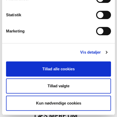
Statistik
Marketing
2
voksne
,
0
børn
Vis detaljer
Søg feriehus
Tillad alle cookies
Tillad valgte
Kun nødvendige cookies
LÆS MERE OM...