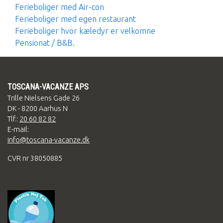
Ferieboliger med Air-con
Ferieboliger med egen restaurant
Ferieboliger hvor kæledyr er velkomne
Pensionat / B&B.
TOSCANA-VACANZE APS
Trille Nielsens Gade 26
DK - 8200 Aarhus N
Tlf.:
20 60 82 82
E-mail:
info@toscana-vacanze.dk
CVR nr 38050885