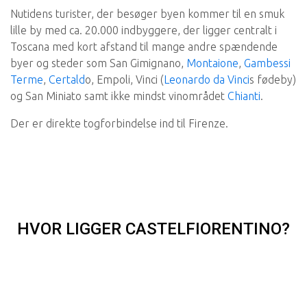
Nutidens turister, der besøger byen kommer til en smuk
lille by med ca. 20.000 indbyggere, der ligger centralt i
Toscana med kort afstand til mange andre spændende
byer og steder som San Gimignano,
Montaione
,
Gambessi
Terme
,
Certald
o, Empoli, Vinci (
Leonardo da Vinci
s fødeby)
og San Miniato samt ikke mindst vinområdet
Chianti
.
Der er direkte togforbindelse ind til Firenze.
HVOR LIGGER CASTELFIORENTINO?