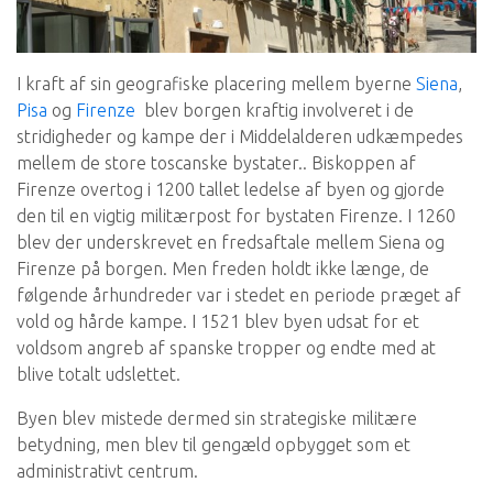
I kraft af sin geografiske placering mellem byerne
Siena
,
Pisa
og
Firenze
blev borgen kraftig involveret i de
stridigheder og kampe der i Middelalderen udkæmpedes
mellem de store toscanske bystater.. Biskoppen af
Firenze overtog i 1200 tallet ledelse af byen og gjorde
den til en vigtig militærpost for bystaten Firenze. I 1260
blev der underskrevet en fredsaftale mellem Siena og
Firenze på borgen. Men freden holdt ikke længe, de
følgende århundreder var i stedet en periode præget af
vold og hårde kampe. I 1521 blev byen udsat for et
voldsom angreb af spanske tropper og endte med at
blive totalt udslettet.
Byen blev mistede dermed sin strategiske militære
betydning, men blev til gengæld opbygget som et
administrativt centrum.