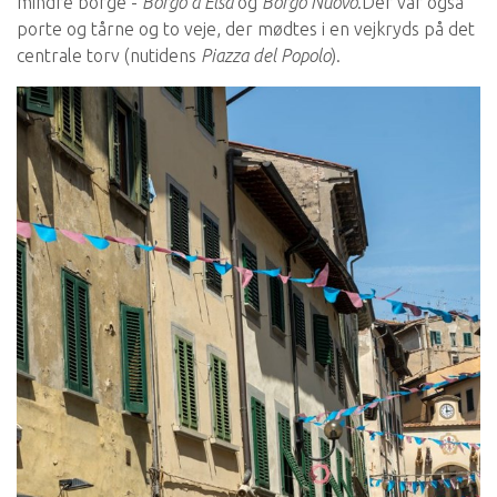
mindre borge -
Borgo d'Elsa
og
Borgo Nuovo
.Der var også
porte og tårne ​​og to veje, der mødtes i en vejkryds på det
centrale torv (nutidens
Piazza del Popolo
).