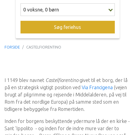
0
voksne
,
0
børn
Søg feriehus
FORSIDE
CASTELFIORENTINO
I 1149 blev navnet
Castelfiorentino
givet til et borg, der lå
på en strategisk vigtigt position ved
Via Francigena
(vejen
brugt af pilgrimme og rejsende i Middelalderen, på vej til
Rom fra det nordlige Europa) på samme sted som en
tidligere bebyggelse fra Romertiden.
Inden for borgens beskyttende ydermure lå der en kirke -
Sant 'Ippolito - og inden for de indre mure var der to