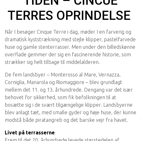
TIDEN – CINCUE
TERRES OPRINDELSE
Når I besøger Cinque Terre i dag, møder I en farverig og
dramatisk kyststrækning med stejle klipper, pastelfarvede
huse og gamle stenterrasser. Men under den billedskønne
overflade gemmer der sig en fascinerende historie, som
strækker sig helt tilbage til middelalderen.
De fem landsbyer – Monterosso al Mare, Vernazza,
Corniglia, Manarola og Riomaggiore – blev grundlagt
mellem det 11. og 13. århundrede. Dengang var det især
behovet for sikkerhed, som fik befolkningen til at
bosætte sig i de svært tilgængelige klipper. Landsbyerne
blev anlagt tæt, med smalle gyder og høje huse, der kunne
modstå både piratangreb og det barske vejr fra havet.
Livet på terrasserne
Frem til det 20. århundrede levede størstedelen af