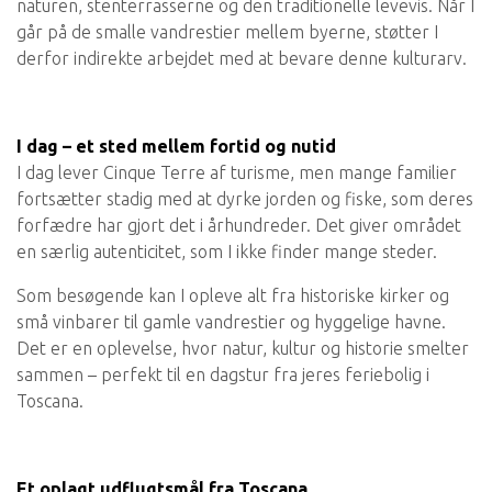
naturen, stenterrasserne og den traditionelle levevis. Når I
går på de smalle vandrestier mellem byerne, støtter I
derfor indirekte arbejdet med at bevare denne kulturarv.
I dag – et sted mellem fortid og nutid
I dag lever Cinque Terre af turisme, men mange familier
fortsætter stadig med at dyrke jorden og fiske, som deres
forfædre har gjort det i århundreder. Det giver området
en særlig autenticitet, som I ikke finder mange steder.
Som besøgende kan I opleve alt fra historiske kirker og
små vinbarer til gamle vandrestier og hyggelige havne.
Det er en oplevelse, hvor natur, kultur og historie smelter
sammen – perfekt til en dagstur fra jeres feriebolig i
Toscana.
Et oplagt udflugtsmål fra Toscana