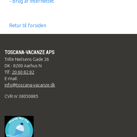
-
Brug af internettet
Retur til forsiden
TOSCANA-VACANZE APS
Trille Nielsens Gade 26
DK - 8200 Aarhus N
Tlf.:
20 60 82 82
E-mail:
info@toscana-vacanze.dk
CVR nr 38050885