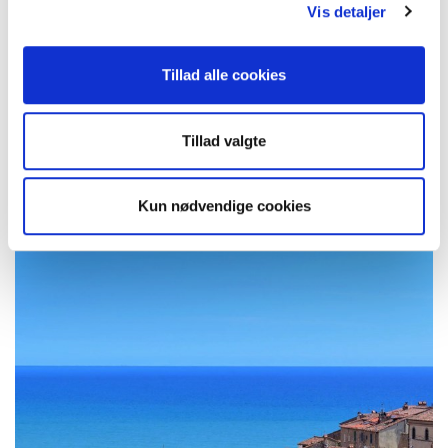
Vis detaljer
Tillad alle cookies
Familieferie med børn
Tillad valgte
Kun nødvendige cookies