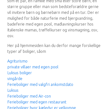
som et par, en familie med små eller store børn, en
større gruppe eller man som bedsteforældre gerne
vil invitere børn og børnebørn med på en tur. Der er
mulighed for både naturferie med bjergvandring,
badeferie med egen pool, madlavningskurser hos
Italienske mamas, trøffelkurser og vinsmagning, osv,
osv.
Her på hjemmesiden kan du derfor mange forskellige
typer af boliger, såom
Agriturismo
private villaer med egen pool
Luksus boliger
vingårde
Ferieboliger med valgfri ankomstdato
Luksus
Ferieboliger med Air-con
Ferieboliger med egen restaurant
Ferieboliger hvor kæledyr er velkomne