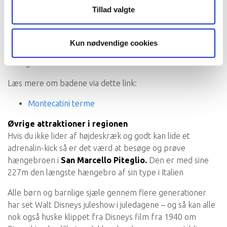
Pinocchio Park
Tillad valgte
Termiske bade
Der ligger nogle meget berømte og smukke termiske
Kun nødvendige cookies
bade i Montecatini og Monsummano, som bestemt er et
besøg værd.
Læs mere om badene via dette link:
Montecatini terme
Øvrige attraktioner i regionen
Hvis du ikke lider af højdeskræk og godt kan lide et
adrenalin-kick så er det værd at besøge og prøve
hængebroen i
San Marcello Piteglio
.
Den er med sine
227m den længste hængebro af sin type i Italien
Alle børn og barnlige sjæle gennem flere generationer
har set Walt Disneys juleshow i juledagene – og så kan alle
nok også huske klippet fra Disneys film fra 1940 om