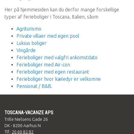
Her på hjemmesiden kan du derfor mange forskellige
typer af ferieboliger i Toscana, Italien, såom
Agriturismo
Private villaer med egen pool
Luksus boliger
Vingårde
Ferieboliger med valgfri ankomstdato
Ferieboliger med Air-con
Ferieboliger med egen restaurant
Ferieboliger hvor kæledyr er velkomne
Pensionat / B&B.
TOSCANA-VACANZE APS
Trille Nielsens Gade 26
DK - 8200 Aarhus N
Tlf.:
20 60 82 82