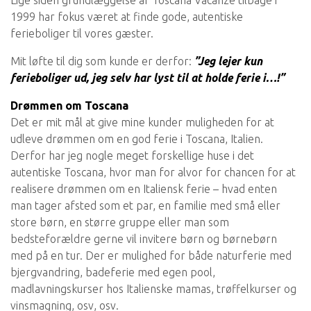
Lige siden grundlæggelse af Toscana Vacanze tilbage i
1999 har fokus været at finde gode, autentiske
ferieboliger til vores gæster.
Mit løfte til dig som kunde er derfor:
”Jeg lejer kun
ferieboliger ud, jeg selv har lyst til at holde ferie i…!”
Drømmen om Toscana
Det er mit mål at give mine kunder muligheden for at
udleve drømmen om en god ferie i Toscana, Italien.
Derfor har jeg nogle meget forskellige huse i det
autentiske Toscana, hvor man for alvor for chancen for at
realisere drømmen om en Italiensk ferie – hvad enten
man tager afsted som et par, en familie med små eller
store børn, en større gruppe eller man som
bedsteforældre gerne vil invitere børn og børnebørn
med på en tur. Der er mulighed for både naturferie med
bjergvandring, badeferie med egen pool,
madlavningskurser hos Italienske mamas, trøffelkurser og
vinsmagning, osv, osv.