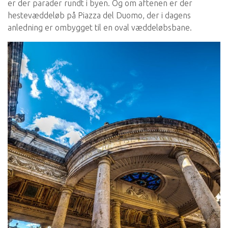
er der parader rundt i byen. Og om aftenen er der
hestevæddeløb på Piazza del Duomo, der i dagens
anledning er ombygget til en oval væddeløbsbane.