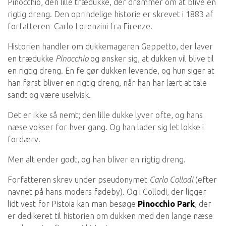
Pinocchio, den lille trædukke, der drømmer om at blive en
rigtig dreng. Den oprindelige historie er skrevet i 1883 af
forfatteren Carlo Lorenzini fra Firenze.
Historien handler om dukkemageren Geppetto, der laver
en trædukke
Pinocchio
og ønsker sig, at dukken vil blive til
en rigtig dreng. En fe gør dukken levende, og hun siger at
han først bliver en rigtig dreng, når han har lært at tale
sandt og være uselvisk.
Det er ikke så nemt; den lille dukke lyver ofte, og hans
næse vokser for hver gang. Og han lader sig let lokke i
fordærv.
Men alt ender godt, og han bliver en rigtig dreng.
Forfatteren skrev under pseudonymet
Carlo Collodi
(efter
navnet på hans moders fødeby). Og i Collodi, der ligger
lidt vest for Pistoia kan man besøge
Pinocchio Park
, der
er dedikeret til historien om dukken med den lange næse