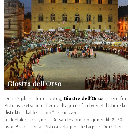
Giostra dell'Orso
Den 25.juli er der et optog
,
Giostra dell’Orso
til ære for
Pistoias skytsengle, hvor deltagerne fra byen 4 histioriske
distrikter, kaldet ”rione” er udklædt i
middelalderkostymer. De samles om morgenen kl 09:30,
hvor Biskoppen af Pistoia velsigner deltagere. Derefter