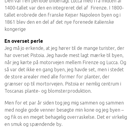
Den var i en periode underlagt Lucca med fra midten af
1400-tallet var den en integreret del af Firenze. I 1800-
tallet erobrede den franske Kejser Napoleon byen og i
1861 blev den en del af det nye forenede italienske
kongerige
En overset perle
Jeg må jo erkende, at jeg hører til de mange turister, der
har overset Pistoia. Jeg havde mest lagt mærke til byen,
når jeg kørte på motorvejen mellem Firenze og Lucca. Og
så var det ikke en gang byen, jeg havde set, men i stedet
de store arealer med alle former for planter, der
grænser op til mortorvejen. Pistoia er nemlig centrum i
Toscanas plante- og blomsterproduktion.
Men for et par år siden tog jeg mig sammen og sammen
med nogle gode venner besøgte min kone og jeg byen –
og fik os en meget behagelig overraskelse. Det er virkelig
en smuk og spændende by.