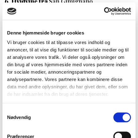
6. Hvidvine fra
San Gimignano
Denne hjemmeside bruger cookies
Vi bruger cookies til at tilpasse vores indhold og
annoncer, til at vise dig funktioner til sociale medier og til
at analysere vores trafik. Vi deler også oplysninger om
din brug af vores hjemmeside med vores partnere inden
for sociale medier, annonceringspartnere og
analysepartnere. Vores partnere kan kombinere disse
data med andre oplysninger, du har givet dem, eller som
de har indsamlet fra din brug af deres tjenester.
Vernaccia di San Gimignano DOCG
betragtes som en af ​​
de vigtigste italienske og toscanske hvidvine og kan prale
af en lang historie helt tilbage til år 1000 e.Kr.
Samtykkevalg
Nødvendig
I middelalderen var en meget anerkendt som en af de
bedste hvidvine, men kvaliteten fra faldende o de
Præferencer