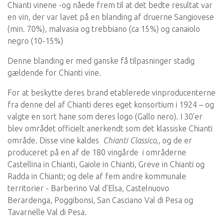
Chianti vinene -og nåede frem til at det bedte resultat var
en vin, der var lavet på en blanding af druerne Sangiovese
(min. 70%), malvasia og trebbiano (ca 15%) og canaiolo
negro (10-15%)
Denne blanding er med ganske få tilpasninger stadig
gældende for Chianti vine.
For at beskytte deres brand etablerede vinproducenterne
fra denne del af Chianti deres eget konsortium i 1924 – og
valgte en sort hane som deres logo (Gallo nero). I 30’er
blev området officielt anerkendt som det klassiske Chianti
område. Disse vine kaldes
Chianti Classico,
, og de er
produceret på en af de 180 vingårde i områderne
Castellina in Chianti, Gaiole in Chianti, Greve in Chianti og
Radda in Chianti; og dele af fem andre kommunale
territorier - Barberino Val d’Elsa, Castelnuovo
Berardenga, Poggibonsi, San Casciano Val di Pesa og
Tavarnelle Val di Pesa.