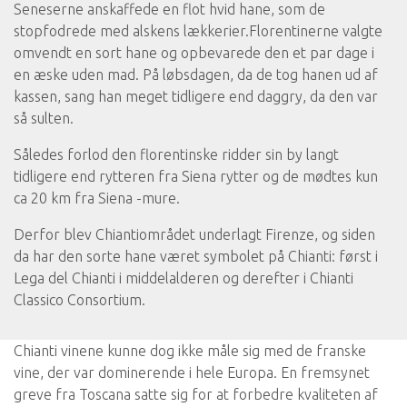
Seneserne anskaffede en flot hvid hane, som de
stopfodrede med alskens lækkerier.Florentinerne valgte
omvendt en sort hane og opbevarede den et par dage i
en æske uden mad. På løbsdagen, da de tog hanen ud af
kassen, sang han meget tidligere end daggry, da den var
så sulten.
Således forlod den florentinske ridder sin by langt
tidligere end rytteren fra Siena rytter og de mødtes kun
ca 20 km fra Siena -mure.
Derfor blev Chiantiområdet underlagt Firenze, og siden
da har den sorte hane været symbolet på Chianti: først i
Lega del Chianti i middelalderen og derefter i Chianti
Classico Consortium.
Chianti vinene kunne dog ikke måle sig med de franske
vine, der var dominerende i hele Europa. En fremsynet
greve fra Toscana satte sig for at forbedre kvaliteten af