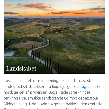
Landskabet
Toscana har - efter min mening - et helt fantastisk
landskab. Det strækker fra høje bjerge i
Garfagnana
i den
nordlige del af provinsen Lucca, flade strækninger
omkring Pisa, smukke sandstrande ud mod det azurblå
Middelhav og til de bløde bølgende bakker i den centrale