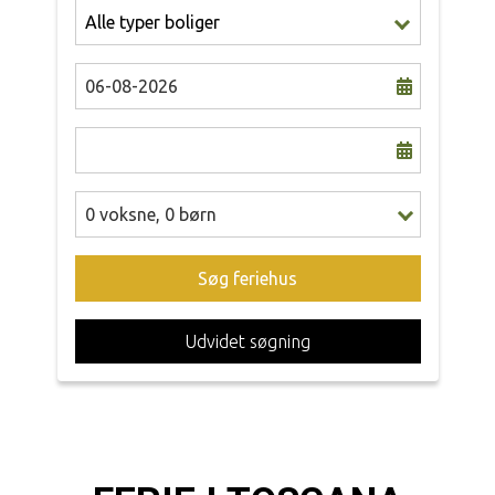
0
voksne
,
0
børn
Søg feriehus
Udvidet søgning